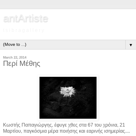
antArtiste
t s i b r a g a l l e r y
▼
March 22, 2014
Περί Μέθης
Κωστής Παπαγιώργης, έφυγε χθες στα 67 του χρόνια, 21
Μαρτίου, παγκόσμια μέρα ποιήσης και εαρινής ισημερίας....