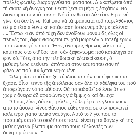
πολλές φωτιές. Διαρρηγνύει τά ἱμάτιά του. Διακατέχεται ἀπό
τή σκοτεινή ἀνάγκη τοῦ θεατρίζεσθαι μέχρις ἐσχάτων. Νά
διαγουμιστοῦν τά πάντα. Νά εἰπωθεῖ ὅτι δέν εἰπώθηκε, νά
γίνει ὅτι δέν ἔγινε. Καί φυσικά τά τραύματα τοῦ παρελθόντος
σέ μία τέτοια λυγμική κατάσταση ἰσοδυναμοῦν μέ ταλέντα.
.... Ἔστω κι ἄν ἀπό τύχη δέν ἀνοίξουν μονομιᾶς ὅλες οἱ
πληγές του, ἀφουγκράζεται πνιχτά μοιρολόγια τῶν ἡμερῶν
πού κλαῖνε γύρω του. Ἕνας ἄγουρος θρῆνος λύνει τούς
κόμπους στό στῆθος του, σάν ξεφάντωμα πού καταλήγει σέ
φονικό. Τότε, ἀπό τήν πληθωρική ἐξωτερίκευση, ὁ
μεθυσμένος κλείνεται ἀπότομα στόν ἑαυτό του σάν τή
φάλαινα πού βυθίζεται λαβωμένη.
.... Ἄλλη μία φορά ἔπαιξε, κέρδισε τά πάντα καί φυσικά τά
ἔχασε. Εἶναι τέκνο τῆς ἀπώλειας σάν ὅλα τά ἀδέλφια του πού
ἀποφεύγουν νά τό μάθουν. Θά παραδοθεῖ σέ ἕναν ὕπνο
χωρίς ὄνειρα ἀδιαφορώντας γιά ἔμψυχα καί ἄψυχα.
.... "Οπως λίγες δόσεις τρέλλας κάθε μέρα σε γλυτώνουν
από το άσυλο, λίγος θάνατος κάθε νύχτα σε σκληραγωγεί
καλύτερα για το τελικό ναυάγιο. Αυτό το λίγο, που το
προτιμάμε από το οιοδήποτε πολύ, είναι η παιδαγωγική της
μέθης για να βλέπουμε σωστά τους εθελοντές των
δηλητηριάσεων..."