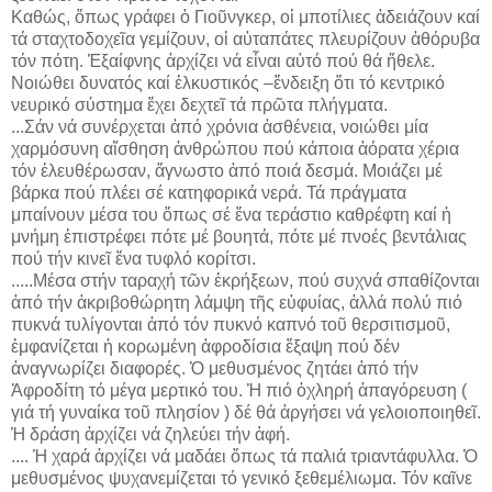
Καθώς, ὅπως γράφει ὁ Γιοῦνγκερ, οἱ μποτίλιες ἀδειάζουν καί
τά σταχτοδοχεῖα γεμίζουν, οἱ αὐταπάτες πλευρίζουν ἀθόρυβα
τόν πότη. Ἐξαίφνης ἀρχίζει νά εἶναι αὐτό πού θά ἤθελε.
Νοιώθει δυνατός καί ἑλκυστικός –ἔνδειξη ὅτι τό κεντρικό
νευρικό σύστημα ἔχει δεχτεῖ τά πρῶτα πλήγματα.
...Σάν νά συνέρχεται ἀπό χρόνια ἀσθένεια, νοιώθει μία
χαρμόσυνη αἴσθηση ἀνθρώπου πού κάποια ἀόρατα χέρια
τόν ἐλευθέρωσαν, ἄγνωστο ἀπό ποιά δεσμά. Μοιάζει μέ
βάρκα πού πλέει σέ κατηφορικά νερά. Τά πράγματα
μπαίνουν μέσα του ὅπως σέ ἕνα τεράστιο καθρέφτη καί ἡ
μνήμη ἐπιστρέφει πότε μέ βουητά, πότε μέ πνοές βεντάλιας
πού τήν κινεῖ ἕνα τυφλό κορίτσι.
.....Μέσα στήν ταραχή τῶν ἐκρήξεων, πού συχνά σπαθίζονται
ἀπό τήν ἀκριβοθώρητη λάμψη τῆς εὐφυίας, ἀλλά πολύ πιό
πυκνά τυλίγονται ἀπό τόν πυκνό καπνό τοῦ θερσιτισμοῦ,
ἐμφανίζεται ἡ κορωμένη ἀφροδίσια ἔξαψη πού δέν
ἀναγνωρίζει διαφορές. Ὁ μεθυσμένος ζητάει ἀπό τήν
Ἀφροδίτη τό μέγα μερτικό του. Ἡ πιό ὀχληρή ἀπαγόρευση (
γιά τή γυναίκα τοῦ πλησίον ) δέ θά ἀργήσει νά γελοιοποιηθεῖ.
Ἡ δράση ἀρχίζει νά ζηλεύει τήν ἁφή.
.... Ἡ χαρά ἀρχίζει νά μαδάει ὅπως τά παλιά τριαντάφυλλα. Ὁ
μεθυσμένος ψυχανεμίζεται τό γενικό ξεθεμέλιωμα. Τόν καῖνε