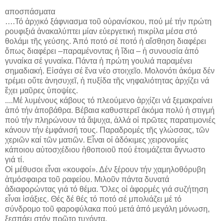
αποσπάσματα
….Τό ἀρχικό ξάφνιασμα τοῦ οὐρανίσκου, πού μέ τήν πρώτη
ρουφιξιά ἀνακαλύπτει μίαν εὐεργετική πικρίλα μέσα στό
θολάμι τῆς γεύσης. Ἀπό ποτό σέ ποτό ἡ αἴσθηση διαφέρει
ὅπως διαφέρει –παραμένοντας ἡ ἴδια – ἡ συνουσία ἀπό
γυναίκα σέ γυναίκα. Πάντα ἡ πρώτη γουλιά παραμένει
σημαδιακή. Εἰσάγει σέ ἕνα νέο στοιχεῖο. Μολονότι ἀκόμα δέν
τρέμει οὔτε ἀνησυχεῖ, ἡ πυξίδα τῆς νηφαλιότητας ἀρχίζει νά
ἔχει μαῦρες ὑποψίες.
....Μέ λυμένους κάβους τό πλεούμενο ἀρχίζει νά ξεμακραίνει
ἀπό τήν ἀποβάθρα. Βέβαια καθυστερεῖ ἀκόμα πολύ ἡ στιγμή
πού τήν πληρώνουν τά ἄψυχα, ἀλλά οἱ πρῶτες παρατιμονιές
κάνουν τήν ἐμφάνισή τους. Παραδρομές τῆς γλώσσας, τῶν
χεριῶν καί τῶν ματιῶν. Εἶναι οἱ ἀδόκιμες χειρονομίες
κάποιου αὐτοσχέδιου ἠθοποιοῦ πού ἑτοιμάζεται ἄγνωστο
γιά τί.
Οἱ μέθυσοι εἶναι «κουφοί». Δέν ξέρουν τήν χαμηλοθόρυβη
ἀτμόσφαιρα τοῦ ραφείου. Μιλοῦν πάντα δυνατά
ἀδιαφορώντας γιά τό θέμα. Ὅλες οἱ ἀφορμές γιά συζήτηση
εἶναι ἰσάξιες. Θές δέ θές τό ποτό σέ μπολιάζει μέ τό
σύνδρομο τοῦ φαροφύλακα πού μετά ἀπό μεγάλη μόνωση,
ξεσπάει στόν πρῶτο τυχόντα.